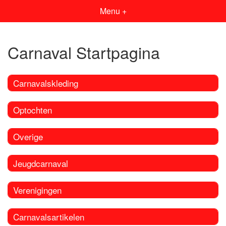
Menu +
Carnaval Startpagina
Carnavalskleding
Optochten
Overige
Jeugdcarnaval
Verenigingen
Carnavalsartikelen